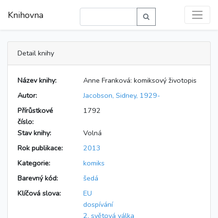
Knihovna
Detail knihy
Název knihy:
Anne Franková: komiksový životopis
Autor:
Jacobson, Sidney, 1929-
Přírůstkové
1792
číslo:
Stav knihy:
Volná
Rok publikace:
2013
Kategorie:
komiks
Barevný kód:
šedá
Klíčová slova:
EU
dospívání
2. světová válka