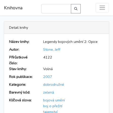
Knihovna
Detail knihy
Název knihy:
Legendy bojových umění 2: Opice
Autor:
Stone, Jeff
Přírůstkové
4122
číslo:
Stav knihy:
Volná
Rok publikace:
2007
Kategorie:
dobrodružné
Barevný kód:
zelená
Klíčová slova:
bojová umění
boj o přežití
tajemství