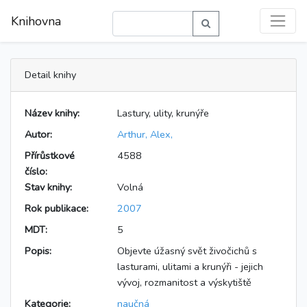
Knihovna
Detail knihy
Název knihy:
Lastury, ulity, krunýře
Autor:
Arthur, Alex,
Přírůstkové
4588
číslo:
Stav knihy:
Volná
Rok publikace:
2007
MDT:
5
Popis:
Objevte úžasný svět živočichů s
lasturami, ulitami a krunýři - jejich
vývoj, rozmanitost a výskytiště
Kategorie:
naučná