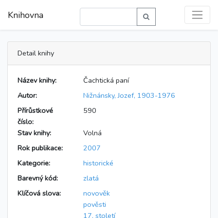
Knihovna
Detail knihy
Název knihy:
Čachtická paní
Autor:
Nižnánsky, Jozef, 1903-1976
Přírůstkové
590
číslo:
Stav knihy:
Volná
Rok publikace:
2007
Kategorie:
historické
Barevný kód:
zlatá
Klíčová slova:
novověk
pověsti
17. století