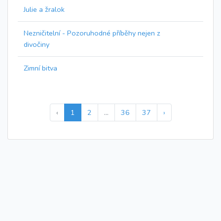
Julie a žralok
Nezničitelní - Pozoruhodné příběhy nejen z
divočiny
Zimní bitva
‹
1
2
...
36
37
›