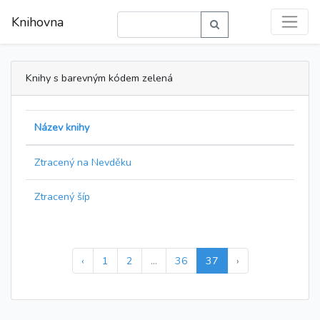
Knihovna
Knihy s barevným kódem zelená
Název knihy
Ztracený na Nevděku
Ztracený šíp
‹
1
2
...
36
37
›