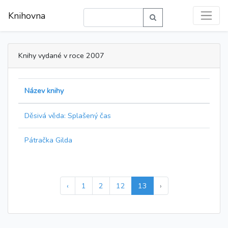
Knihovna
Knihy vydané v roce 2007
Název knihy
Děsivá věda: Splašený čas
Pátračka Gilda
‹
1
2
12
13
›