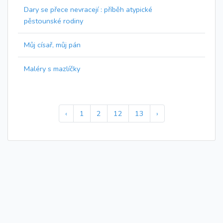
Dary se přece nevracejí : příběh atypické
pěstounské rodiny
Můj císař, můj pán
Maléry s mazlíčky
‹
1
2
12
13
›