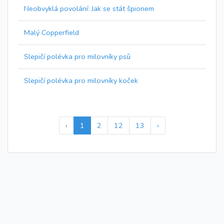
Neobvyklá povolání: Jak se stát špionem
Malý Copperfield
Slepičí polévka pro milovníky psů
Slepičí polévka pro milovníky koček
‹
1
2
12
13
›