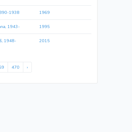
 1890-1938
1969
ana, 1943-
1995
oš, 1948-
2015
69
470
›