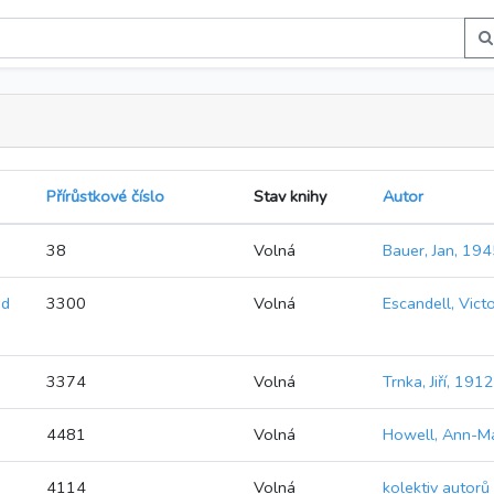
Přírůstkové číslo
Stav knihy
Autor
38
Volná
Bauer, Jan, 194
ad
3300
Volná
Escandell, Vict
3374
Volná
Trnka, Jiří, 19
4481
Volná
Howell, Ann-Ma
4114
Volná
kolektiv autorů