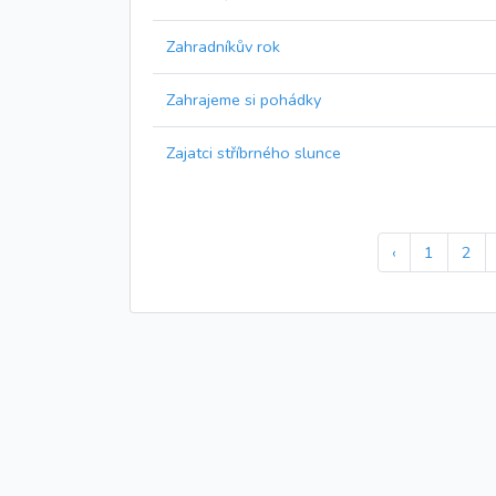
Zahradníkův rok
Zahrajeme si pohádky
Zajatci stříbrného slunce
‹
1
2