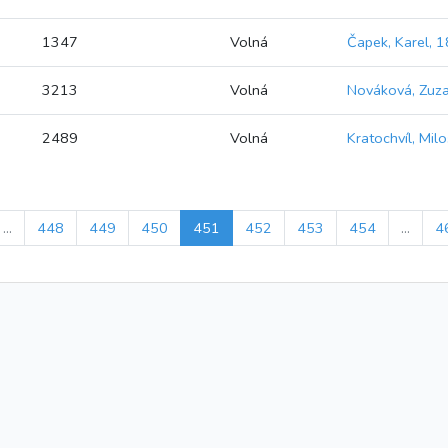
1347
Volná
Čapek, Karel,
3213
Volná
Nováková, Zuz
2489
Volná
Kratochvíl, Mil
...
448
449
450
451
452
453
454
...
4