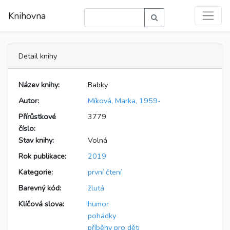
Knihovna
Detail knihy
Název knihy:
Babky
Autor:
Míková, Marka, 1959-
Přírůstkové
3779
číslo:
Stav knihy:
Volná
Rok publikace:
2019
Kategorie:
první čtení
Barevný kód:
žlutá
Klíčová slova:
humor
pohádky
příběhy pro děti