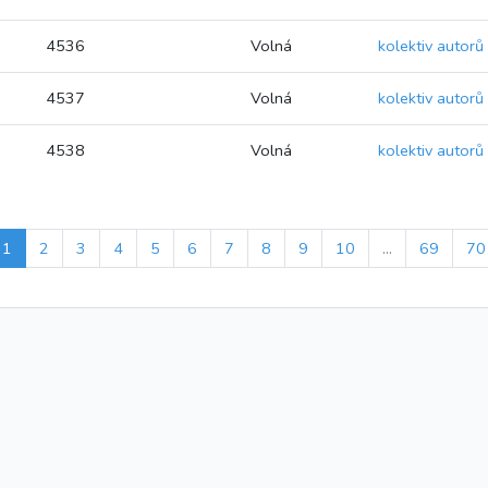
4536
Volná
kolektiv autorů
4537
Volná
kolektiv autorů
4538
Volná
kolektiv autorů
1
2
3
4
5
6
7
8
9
10
...
69
70