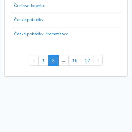
Čertovo kopyto
České pohádky
České pohádky: dramatizace
‹
1
2
...
16
17
›