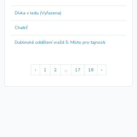
Dívka v ledu (Vyřazena)
Chatrč
Dublinské oddělení vražd 5: Místo pro tajnosti
‹
1
2
...
17
18
›