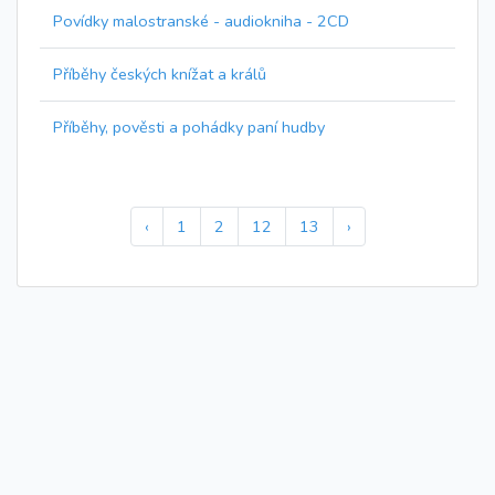
Povídky malostranské - audiokniha - 2CD
Příběhy českých knížat a králů
Příběhy, pověsti a pohádky paní hudby
‹
1
2
12
13
›