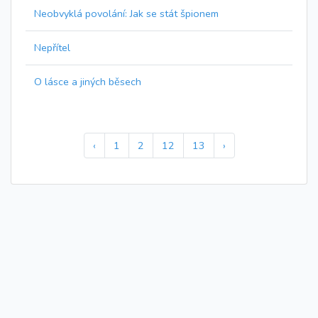
Neobvyklá povolání: Jak se stát špionem
Nepřítel
O lásce a jiných běsech
‹
1
2
12
13
›