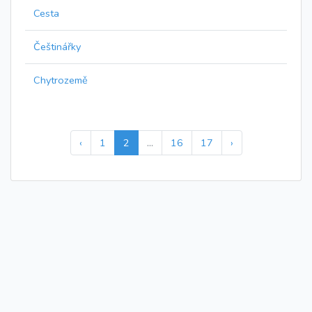
Cesta
Češtinářky
Chytrozemě
‹
1
2
...
16
17
›