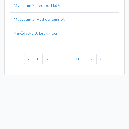
Mycelium 2: Led pod kůží
Mycelium 3: Pád do temnot
Navždycky 3: Letní noci
‹
1
2
...
...
16
17
›