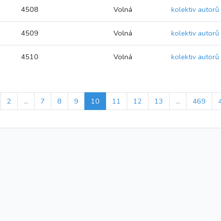
4508
Volná
kolektiv autorů
4509
Volná
kolektiv autorů
4510
Volná
kolektiv autorů
2
...
7
8
9
10
11
12
13
...
469