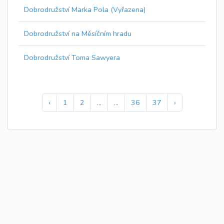
Dobrodružství Marka Pola (Vyřazena)
Dobrodružství na Měsíčním hradu
Dobrodružství Toma Sawyera
‹
1
2
...
...
36
37
›