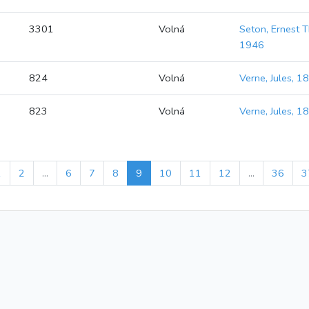
3301
Volná
Seton, Ernest 
1946
824
Volná
Verne, Jules, 
823
Volná
Verne, Jules, 
1
2
...
6
7
8
9
10
11
12
...
36
3