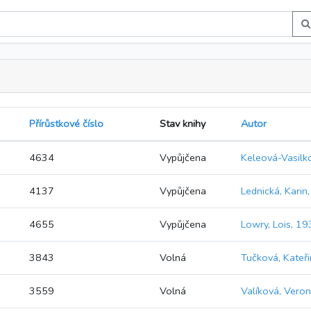
Přírůstkové číslo
Stav knihy
Autor
4634
Vypůjčena
Keleová-Vasilk
4137
Vypůjčena
Lednická, Karin
4655
Vypůjčena
Lowry, Lois, 19
3843
Volná
Tučková, Kateř
3559
Volná
Valíková, Veron