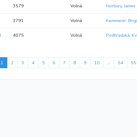
3579
Volná
Norbury, James
3791
Volná
Kemmerer, Brig
l
4075
Volná
Podhradská, Kv
1
2
3
4
5
6
7
8
9
10
...
54
55