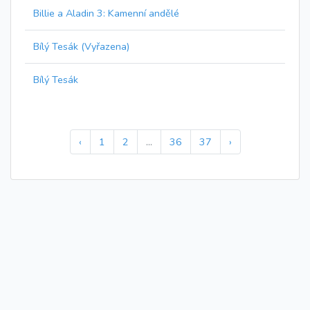
Billie a Aladin 3: Kamenní andělé
Bílý Tesák (Vyřazena)
Bílý Tesák
‹
1
2
...
36
37
›